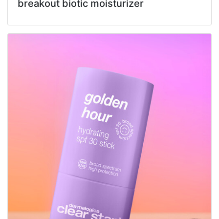
breakout biotic moisturizer