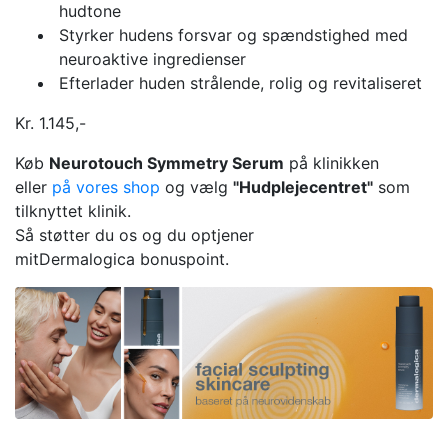
hudtone
Styrker hudens forsvar og spændstighed med
neuroaktive ingredienser
Efterlader huden strålende, rolig og revitaliseret
Kr. 1.145,-
Køb
Neurotouch Symmetry Serum​
på klinikken
eller
på vores shop
og vælg
"Hudplejecentret"
som
tilknyttet klinik.
Så støtter du os og du optjener
mitDermalogica bonuspoint.