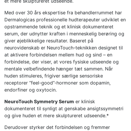
et mere skulptureret udseende.
Med over 30 års ekspertise fra behandlerrummet har
Dermalogicas professionelle hudterapeuter udviklet en
opstrammende teknik og et klinisk dokumenteret
serum, der udnytter kraften i menneskelig berøring og
giver øjeblikkelige resultater. Baseret på
neurovidenskab er NeuroTouch-teknikken designet til
at aktivere forbindelsen mellem hud og sind – en
forbindelse, der viser, at vores fysiske udseende og
mentale velbefindende hænger tæt sammen. Når
huden stimuleres, frigiver særlige sensoriske
receptorer “feel-good”-hormoner som dopamin,
endorfiner og oxytocin.
NeuroTouch Symmetry Serum
er klinisk
dokumenteret til synligt at genskabe ansigtssymmetri
og give huden et mere skulptureret udseende.*
Derudover styrker det forbindelsen og fremmer