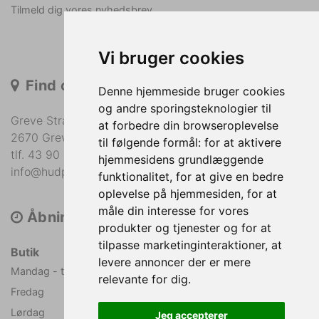
Tilmeld dig vores nyhedsbrev
Vi bruger cookies
Find os
Denne hjemmeside bruger cookies
og andre sporingsteknologier til
Greve Strandvej 36
at forbedre din browseroplevelse
2670 Greve
til følgende formål:
for at aktivere
tlf. 43 90 05 60
hjemmesidens grundlæggende
info@hudplejecentret.dk
funktionalitet
,
for at give en bedre
oplevelse på hjemmesiden
,
for at
måle din interesse for vores
Åbningstider
produkter og tjenester og for at
tilpasse marketinginteraktioner
,
at
Butik
levere annoncer der er mere
Mandag - torsdag
09.00 - 19.00
relevante for dig
.
Fredag
09.00 - 17.00
Lørdag
09.00 - 14.00
Jeg accepterer