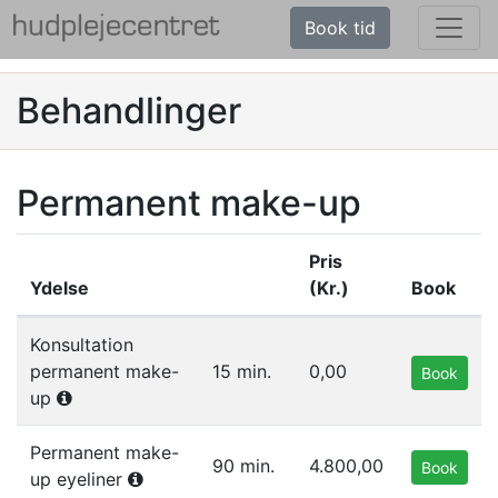
Book tid
Behandlinger
Permanent make-up
Pris
Ydelse
(Kr.)
Book
Liste af ydelser i gruppen Permanent make-up
Konsultation
permanent make-
15 min.
0,00
Book
up
Permanent make-
90 min.
4.800,00
Book
up eyeliner