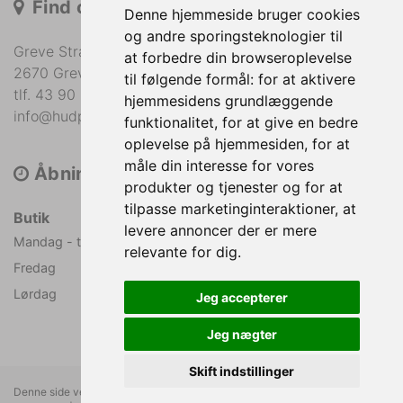
Find os
Denne hjemmeside bruger cookies
og andre sporingsteknologier til
Greve Strandvej 36
at forbedre din browseroplevelse
2670 Greve
til følgende formål:
for at aktivere
tlf. 43 90 05 60
hjemmesidens grundlæggende
info@hudplejecentret.dk
funktionalitet
,
for at give en bedre
oplevelse på hjemmesiden
,
for at
måle din interesse for vores
Åbningstider
produkter og tjenester og for at
tilpasse marketinginteraktioner
,
at
Butik
levere annoncer der er mere
Mandag - torsdag
09.00 - 19.00
relevante for dig
.
Fredag
09.00 - 17.00
Lørdag
09.00 - 14.00
Jeg accepterer
Jeg nægter
Skift indstillinger
Denne side vedligeholdes af FÆRCH A/S |
Medlemsbetingelser
|